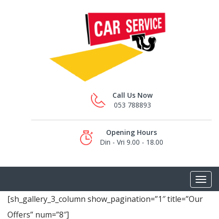
Call Us Now
053 788893
Opening Hours
Din - Vri 9.00 - 18.00
[sh_gallery_3_column show_pagination=”1″ title=”Our
Offers” num=”8″]