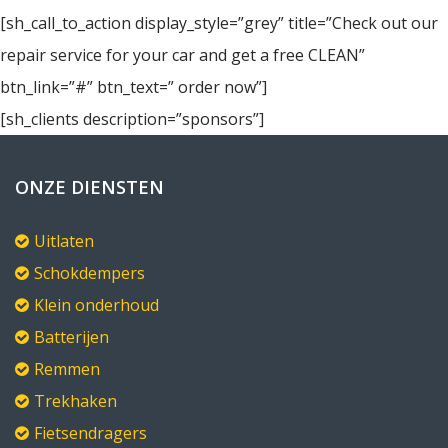
[sh_call_to_action display_style=”grey” title=”Check out our
repair service for your car and get a free CLEAN”
btn_link=”#” btn_text=” order now”]
[sh_clients description=”sponsors”]
ONZE DIENSTEN
Uitlaten
Schokdempers
Klein onderhoud
Batterijen
Remmen
Trekhaken
Fietsendragers