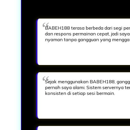
BABEH188 terasa berbeda dari segi per
dan respons permainan cepat, jadi saya
nyaman tanpa gangguan yang menggan
Sejak menggunakan BABEH188, ganggua
pernah saya alami. Sistem servernya t
konsisten di setiap sesi bermain.