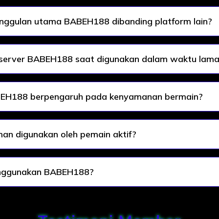
unggulan utama BABEH188 dibanding platform lain?
 server BABEH188 saat digunakan dalam waktu lam
ABEH188 berpengaruh pada kenyamanan bermain?
n digunakan oleh pemain aktif?
enggunakan BABEH188?