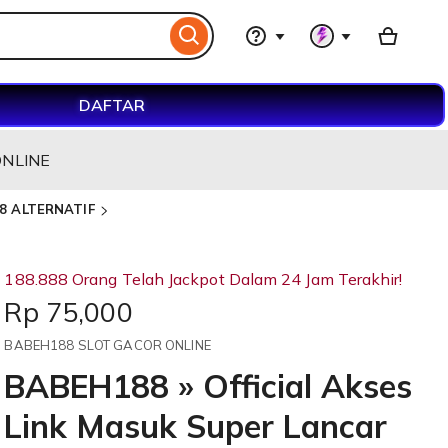
DAFTAR
ONLINE
8 ALTERNATIF
188.888 Orang Telah Jackpot Dalam 24 Jam Terakhir!
Price:
Rp 75,000
BABEH188 SLOT GACOR ONLINE
BABEH188 » Official Akses
Link Masuk Super Lancar