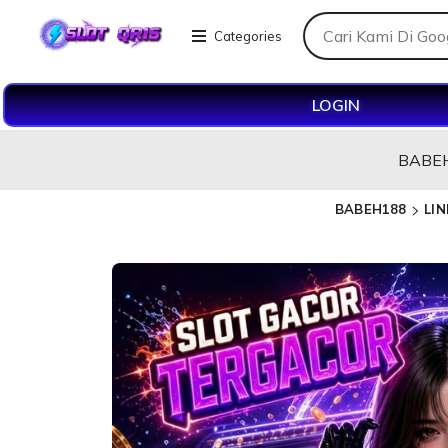
Skip
Search
BABEH188
to
Categories
for
Content
items
or
shops
LOGIN
BABE
BABEH188
LI