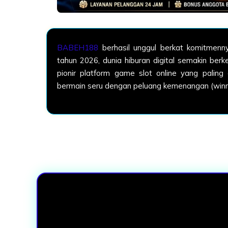
BABEH188
berhasil unggul berkat komitmen
tahun 2026, dunia hiburan digital semakin b
pionir platform game slot online yang palin
bermain seru dengan peluang kemenangan (winr
Loading...