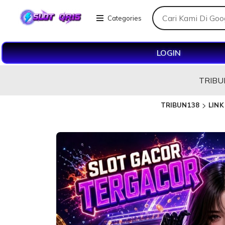
Skip
Search
TRIBUN138
to
Categories
for
Content
items
or
shops
LOGIN
TRIBU
TRIBUN138
LINK