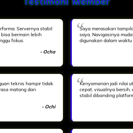
Testimoni Member
forma. Servernya stabil
Saya merasakan tampila
 bisa bermain lebih
saya. Navigasinya mudah 
ggu fokus.
digunakan dalam waktu 
- Ocha
an teknis hampir tidak
Kenyamanan jadi nilai 
erasa matang dan
cepat, visualnya bersih,
stabil dibanding platfo
- Ochi