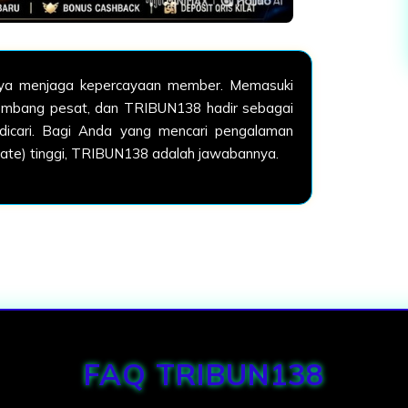
nya menjaga kepercayaan member. Memasuki
rkembang pesat, dan TRIBUN138 hadir sebagai
g dicari. Bagi Anda yang mencari pengalaman
ate) tinggi, TRIBUN138 adalah jawabannya.
FAQ TRIBUN138