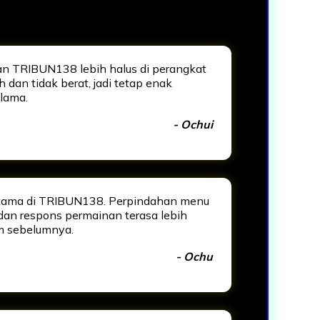
n TRIBUN138 lebih halus di perangkat
dan tidak berat, jadi tetap enak
lama.
- Ochui
utama di TRIBUN138. Perpindahan menu
 dan respons permainan terasa lebih
rm sebelumnya.
- Ochu