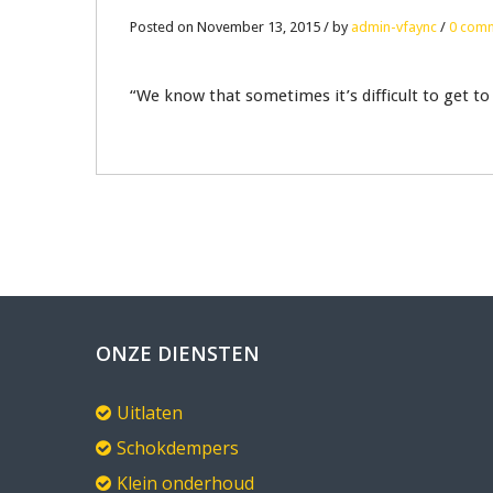
13
Posted on November 13, 2015 / by
admin-vfaync
/
0 com
NOV
“We know that sometimes it’s difficult to get to
0
ONZE DIENSTEN
Uitlaten
Schokdempers
Klein onderhoud