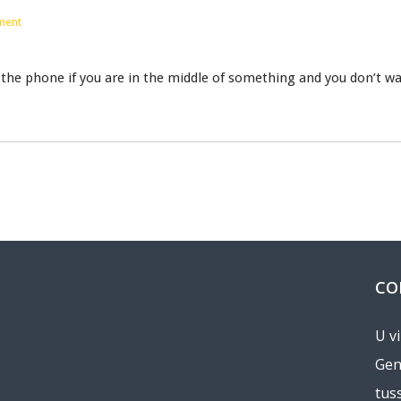
ment
 the phone if you are in the middle of something and you don’t wa
CO
U v
Gen
tus