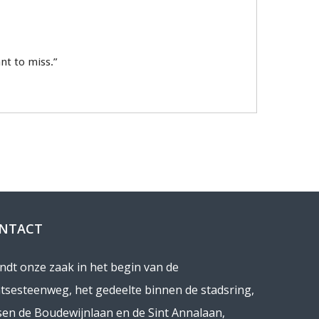
nt to miss.”
NTACT
indt onze zaak in het begin van de
tsesteenweg, het gedeelte binnen de stadsring,
sen de Boudewijnlaan en de Sint Annalaan,