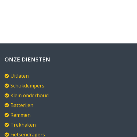
ONZE DIENSTEN
Uitlaten
Schokdempers
Klein onderhoud
Batterijen
Remmen
Trekhaken
Fietsendragers