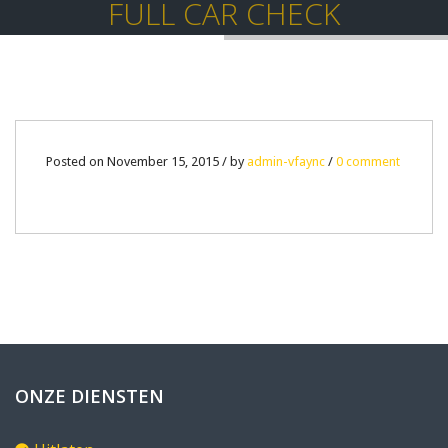
FULL CAR CHECK
15
Posted on November 15, 2015 / by
admin-vfaync
/
0 comment
NOV
0
ONZE DIENSTEN