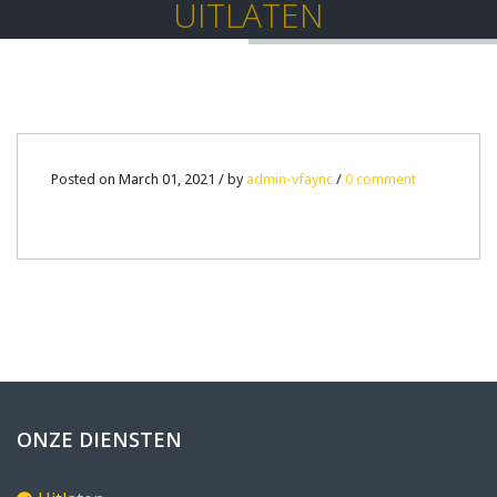
UITLATEN
01
Posted on March 01, 2021 / by
admin-vfaync
/
0 comment
MAR
0
ONZE DIENSTEN