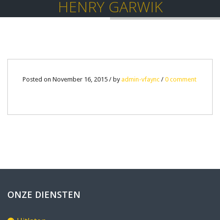
HENRY GARWIK
16
Posted on November 16, 2015 / by
admin-vfaync
/
0 comment
NOV
0
ONZE DIENSTEN