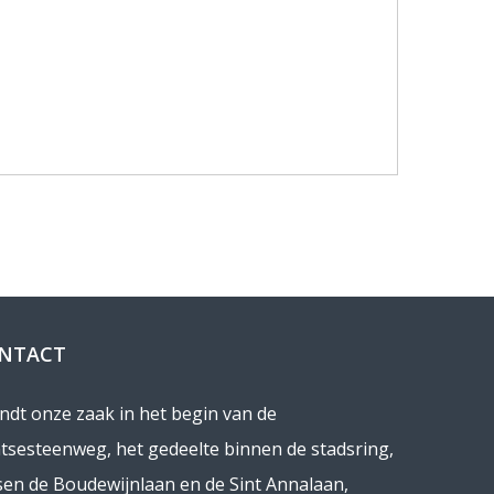
NTACT
indt onze zaak in het begin van de
tsesteenweg, het gedeelte binnen de stadsring,
sen de Boudewijnlaan en de Sint Annalaan,