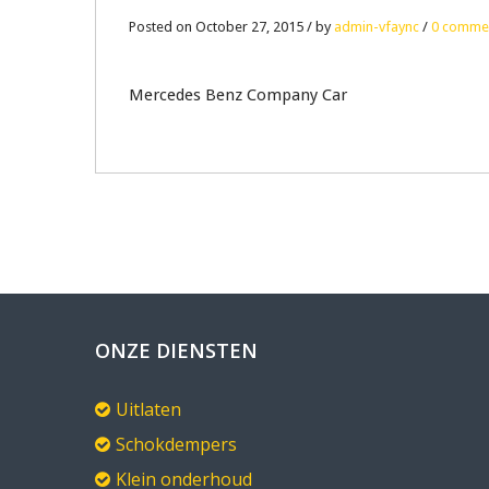
27
Posted on October 27, 2015 / by
admin-vfaync
/
0 comme
OCT
Mercedes Benz Company Car
0
ONZE DIENSTEN
Uitlaten
Schokdempers
Klein onderhoud