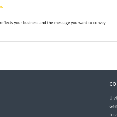
nt
 reflects your business and the message you want to convey.
CO
U v
Gen
tus