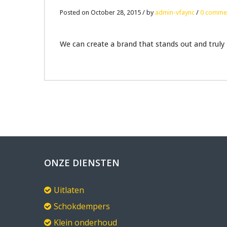
28
Posted on October 28, 2015 / by
admin-vfaync
/
0 comme
OCT
We can create a brand that stands out and truly
0
ONZE DIENSTEN
Uitlaten
Schokdempers
Klein onderhoud