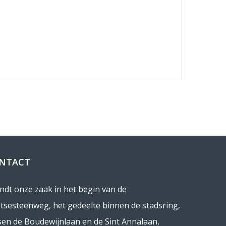
NTACT
indt onze zaak in het begin van de
tsesteenweg, het gedeelte binnen de stadsring,
sen de Boudewijnlaan en de Sint Annalaan,